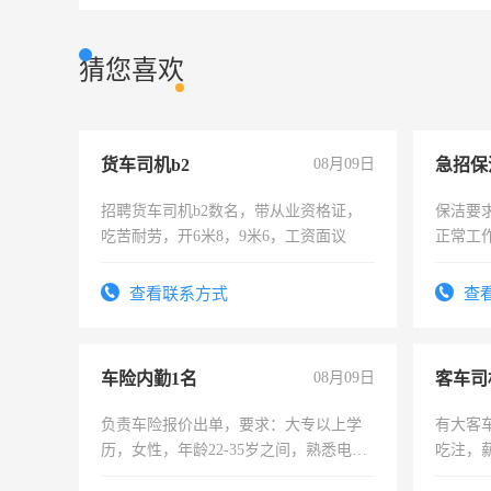
猜您喜欢
货车司机b2
08月09日
招聘货车司机b2数名，带从业资格证，
保洁要
吃苦耐劳，开6米8，9米6，工资面议
正常工
责任心
录，客
查看联系方式
查
懂电脑
能力，
车险内勤1名
08月09日
客车司
负责车险报价出单，要求：大专以上学
有大客
历，女性，年龄22-35岁之间，熟悉电脑
吃注，
操作，工作态度认真，具有团队精神，