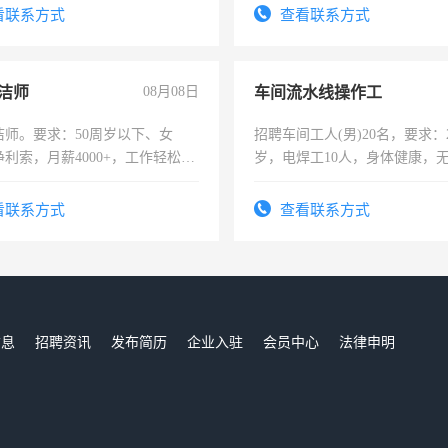
4500。
看联系方式
查看联系方式
洁师
08月08日
车间流水线操作工
洁师。要求：50周岁以下、女
招聘车间工人(男)20名，要求：2
利索，月薪4000+，工作轻松，
岁，电焊工10人，身体健康，
活，不需坐班，适合宝妈、全职
好。薪资：4500-7000元，标
。
宿，免费发放劳保用品，两班
看联系方式
查看联系方式
25号准时发放工资，工作时间1
信息
招聘资讯
发布简历
企业入驻
会员中心
法律申明
们