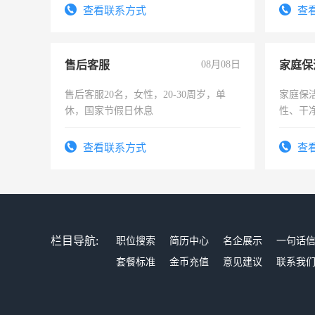
试用期1-3个月，转正后交纳五险，
查看联系方式
查
售后客服
08月08日
家庭保
售后客服20名，女性，20-30周岁，单
家庭保
休，国家节假日休息
性、干净
时间灵
太太等
查看联系方式
查
栏目导航:
职位搜索
简历中心
名企展示
一句话
套餐标准
金币充值
意见建议
联系我