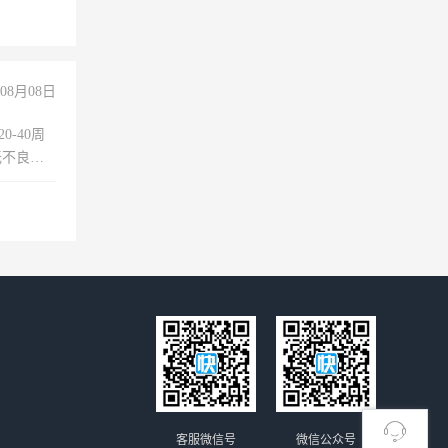
08月08日
0-40周
无不良嗜
准八人间住
倒，每月
0小时
客服微信号
微信公众号