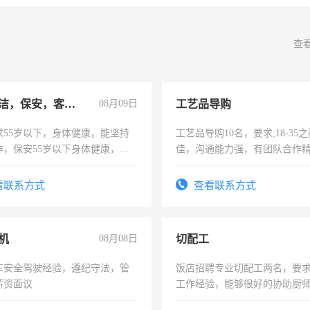
查
急招保洁，保安，客服，工程
08月09日
工艺品导购
求55岁以下，身体健康，能坚持
工艺品导购10名，要求;18-35
作，保安55岁以下身体健康，有
佳，沟通能力强，有团队合作
形象端庄，遵纪守法，无犯罪记
上进心，有工作经验者优先！
服要求45岁以下高中以上文化，
看联系方式
查看联系方式
工作认真，性格开朗有良好沟通
工程，懂水电维修。
机
08月08日
切配工
车安全驾驶经验，遵纪守法，管
饭店招聘专业切配工两名，要
薪资面议
工作经验，能够很好的协助厨
作。包吃住，每月有公休，工资35