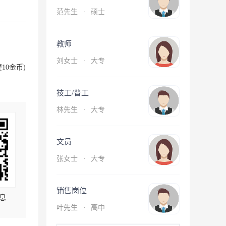
范先生
·
硕士
教师
刘女士
·
大专
10金币)
技工/普工
林先生
·
大专
文员
张女士
·
大专
销售岗位
息
叶先生
·
高中